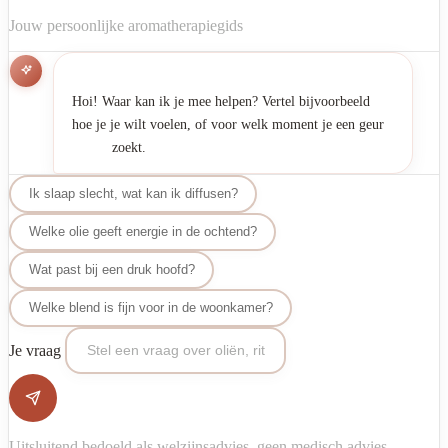
Jouw persoonlijke aromatherapiegids
Hoi! Waar kan ik je mee helpen? Vertel bijvoorbeeld 
hoe je je wilt voelen, of voor welk moment je een geur

Ik slaap slecht, wat kan ik diffusen?
Welke olie geeft energie in de ochtend?
Wat past bij een druk hoofd?
Welke blend is fijn voor in de woonkamer?
Je vraag
Uitsluitend bedoeld als welzijnsadvies, geen medisch advies.