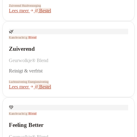
Zuiverend
Huidverzorging
Lees meer
Bestel
🌿
Kamferachtig
Blend
Zuiverend
Geurwolkje® Blend
Reinigt & verfrist
Luchtzuivering
Energiezuivering
Lees meer
Bestel
💚
Kamferachtig
Blend
Feeling Better
Geurwolkje® Blend