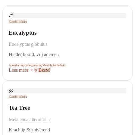
🌱
Kamferachtig
Eucalyptus
Eucalyptus globulus
Helder hoofd, vrij ademen
Ademhalingsondersteuning
Mentale helderheid
Lees meer
Bestel
🌿
Kamferachtig
Tea Tree
Melaleuca alternifolia
Krachtig & zuiverend