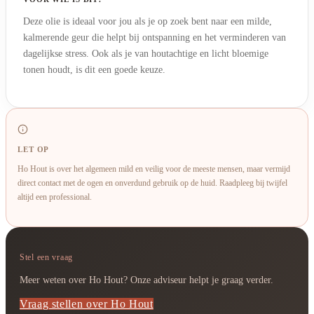
Deze olie is ideaal voor jou als je op zoek bent naar een milde,
kalmerende geur die helpt bij ontspanning en het verminderen van
dagelijkse stress. Ook als je van houtachtige en licht bloemige
tonen houdt, is dit een goede keuze.
LET OP
Ho Hout is over het algemeen mild en veilig voor de meeste mensen, maar vermijd
direct contact met de ogen en onverdund gebruik op de huid. Raadpleeg bij twijfel
altijd een professional.
Stel een vraag
Meer weten over Ho Hout? Onze adviseur helpt je graag verder.
Vraag stellen over Ho Hout