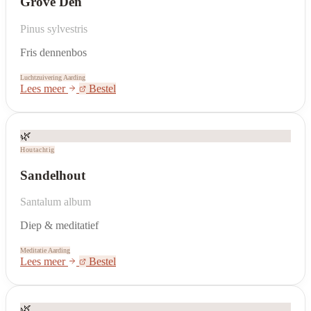
Grove Den
Pinus sylvestris
Fris dennenbos
Luchtzuivering
Aarding
Lees meer
Bestel
🌿
Houtachtig
Sandelhout
Santalum album
Diep & meditatief
Meditatie
Aarding
Lees meer
Bestel
🌿