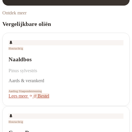
Ontdek meer
Vergelijkbare oliën
🌲
Houtachtig
Naaldbos
Pinus sylvestris
Aards & verankerd
Aarding
Slaapondersteuning
Lees meer
Bestel
🌲
Houtachtig