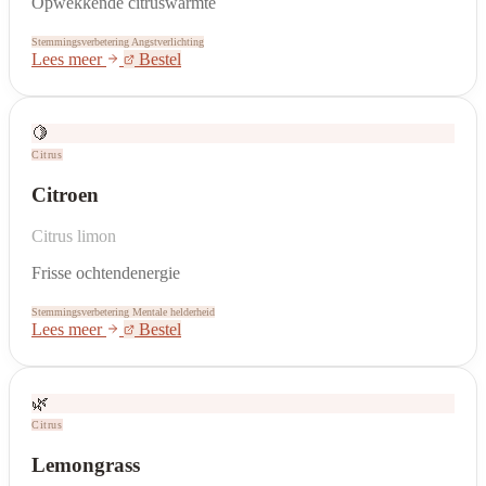
Opwekkende citruswarmte
Stemmingsverbetering
Angstverlichting
Lees meer
Bestel
🍋
Citrus
Citroen
Citrus limon
Frisse ochtendenergie
Stemmingsverbetering
Mentale helderheid
Lees meer
Bestel
🌿
Citrus
Lemongrass