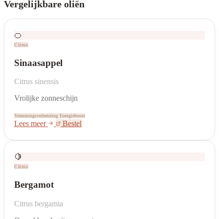
Vergelijkbare oliën
🍊
Citrus
Sinaasappel
Citrus sinensis
Vrolijke zonneschijn
Stemmingsverbetering
Energieboost
Lees meer
Bestel
🍋
Citrus
Bergamot
Citrus bergamia