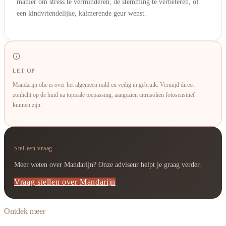
manier om stress te verminderen, de stemming te verbeteren, of
een kindvriendelijke, kalmerende geur wenst.
LET OP
Mandarijn olie is over het algemeen mild en veilig in gebruik. Vermijd direct
zonlicht op de huid na topicale toepassing, aangezien citrusoliën fotosensitief
kunnen zijn.
Stel een vraag
Meer weten over Mandarijn? Onze adviseur helpt je graag verder.
Vraag stellen over Mandarijn
Ontdek meer