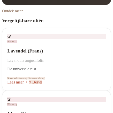
Ontdek meer
Vergelijkbare oliën
🌿
Bloemig
Lavendel (Frans)
Lavandula angustifolia
De universele rust
Slaapondersteuning
Stressverlichting
Lees meer
Bestel
🌸
Bloemig