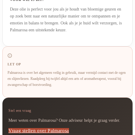
Deze olie is perfect voor jou als je houdt van bloemige geuren en
op zoek bent naar een natuurlijke manier om te ontspannen en je
emoties in balans te brengen. Ook als je je huid wilt verzorgen, is
Palmarosa een uitstekende keuze.
LET OP
Palmarosa is over het algemeen veilig in gebruik, maar vermijd contact met de ogen
en slijmvliezen. Raadpleeg bij twijfel altijd een arts of aromatherapeut, vooral bij
zwangerschap of borstvoeding.
Stel een vraag
Meer weten over Palmarosa? Onze adviseur helpt je graag verder.
Vraag stellen over Palmarosa