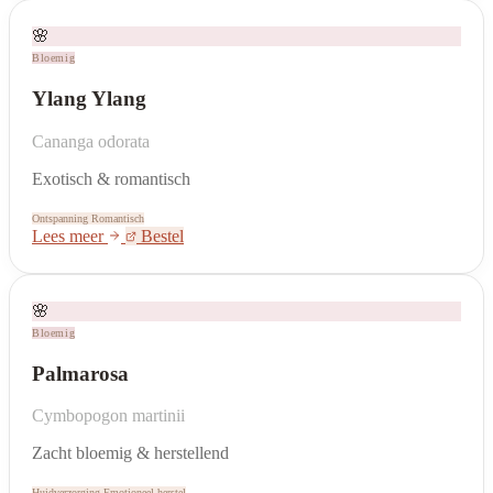
🌸
Bloemig
Ylang Ylang
Cananga odorata
Exotisch & romantisch
Ontspanning
Romantisch
Lees meer
Bestel
🌸
Bloemig
Palmarosa
Cymbopogon martinii
Zacht bloemig & herstellend
Huidverzorging
Emotioneel herstel