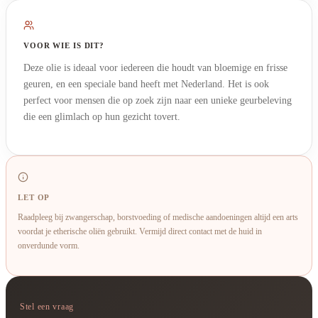
VOOR WIE IS DIT?
Deze olie is ideaal voor iedereen die houdt van bloemige en frisse
geuren, en een speciale band heeft met Nederland. Het is ook
perfect voor mensen die op zoek zijn naar een unieke geurbeleving
die een glimlach op hun gezicht tovert.
LET OP
Raadpleeg bij zwangerschap, borstvoeding of medische aandoeningen altijd een arts
voordat je etherische oliën gebruikt. Vermijd direct contact met de huid in
onverdunde vorm.
Stel een vraag