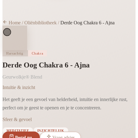
Home
/
Oliënbibliotheek
/
Derde Oog Chakra 6 - Ajna
🟣
Harsachtig
Chakra
Derde Oog Chakra 6 - Ajna
Geurwolkje® Blend
Intuïtie & inzicht
Het geeft je een gevoel van helderheid, intuïtie en innerlijke rust,
perfect om je geest te openen en je te concentreren.
Sfeer & gevoel
MEDITATIEF
INZICHTELIJK
Bestel nu
Vraag advies