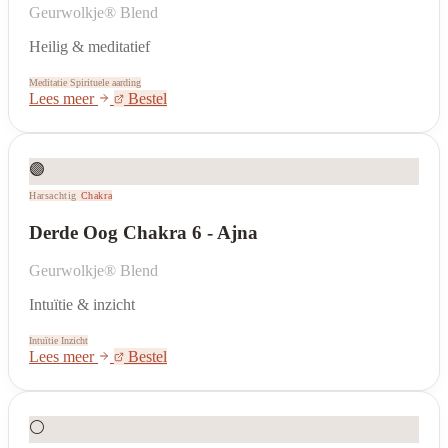
Geurwolkje® Blend
Heilig & meditatief
Meditatie
Spirituele aarding
Lees meer
Bestel
🟣
Harsachtig
Chakra
Derde Oog Chakra 6 - Ajna
Geurwolkje® Blend
Intuïtie & inzicht
Intuïtie
Inzicht
Lees meer
Bestel
⚪