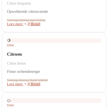
Citrus bergamia
Opwekkende citruswarmte
Stemmingsverbetering
Angstverlichting
Lees meer
Bestel
🍋
Citrus
Citroen
Citrus limon
Frisse ochtendenergie
Stemmingsverbetering
Mentale helderheid
Lees meer
Bestel
🍊
Citrus