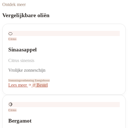
Ontdek meer
Vergelijkbare oliën
🍊
Citrus
Sinaasappel
Citrus sinensis
Vrolijke zonneschijn
Stemmingsverbetering
Energieboost
Lees meer
Bestel
🍋
Citrus
Bergamot