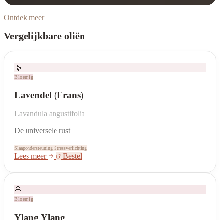
Ontdek meer
Vergelijkbare oliën
🌿
Bloemig
Lavendel (Frans)
Lavandula angustifolia
De universele rust
Slaapondersteuning
Stressverlichting
Lees meer
Bestel
🌸
Bloemig
Ylang Ylang