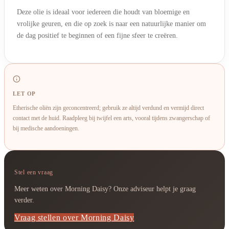
Deze olie is ideaal voor iedereen die houdt van bloemige en
vrolijke geuren, en die op zoek is naar een natuurlijke manier om
de dag positief te beginnen of een fijne sfeer te creëren.
LET OP
Etherische oliën zijn geconcentreerd; gebruik ze altijd verdund en vermijd direct
contact met de huid. Raadpleeg bij twijfel een arts, vooral tijdens zwangerschap of
bij medische aandoeningen.
Stel een vraag
Meer weten over Morning Daisy? Onze adviseur helpt je graag
verder.
Vraag stellen over Morning Daisy